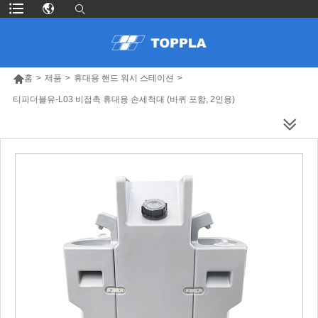

홈
>
제품
>
휴대용 핸드 워시 스테이션
>
티피더블유-L03 비접촉 휴대용 손세척대 (바퀴 포함, 2인용)
더 많은 제품