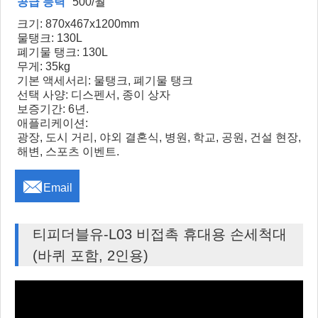
공급 능력
500/월
크기: 870x467x1200mm
물탱크: 130L
폐기물 탱크: 130L
무게: 35kg
기본 액세서리: 물탱크, 폐기물 탱크
선택 사양: 디스펜서, 종이 상자
보증기간: 6년.
애플리케이션:
광장, 도시 거리, 야외 결혼식, 병원, 학교, 공원, 건설 현장,
해변, 스포츠 이벤트.

Email
티피더블유-L03 비접촉 휴대용 손세척대
(바퀴 포함, 2인용)