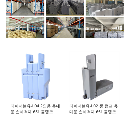
티피더블유-L04 2인용 휴대
티피더블유-L02 풋 펌프 휴
용 손세척대 65L 물탱크
대용 손세척대 66L 물탱크