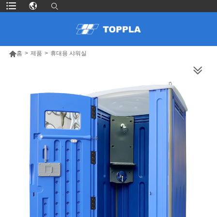

홈
>
제품
>
휴대용 샤워실
더 많은 제품